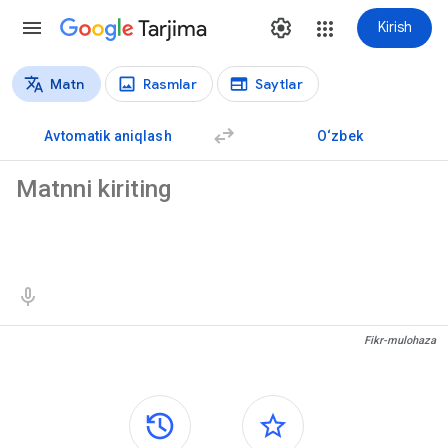
Tarjima
Kirish
Matn
Rasmlar
Saytlar
Tarjima turlari
Matn tarjimasi
Avtomatik aniqlash
O‘zbek
Manba matn
Tarjima natijalari
Fikr-mulohaza
Yon panellar